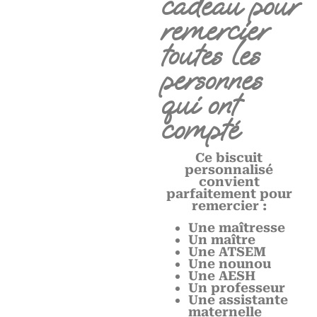
cadeau pour
remercier
toutes les
personnes
qui ont
compté
Ce biscuit
personnalisé
convient
parfaitement pour
remercier :
Une maîtresse
Un maître
Une ATSEM
Une nounou
Une AESH
Un professeur
Une assistante
maternelle