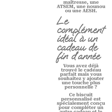
maîtresse, une
ATSEM, une nounou
ou une AESH.
Le
complément
idéal à un
cadeau de
fin d’année
Vous avez déjà
trouvé le cadeau
parfait mais vous
souhaitez y ajouter
une touche plus
personnelle ?
Ce biscuit
personnalisé est
spécialement conçu
pour compléter un
autre cadeau et le