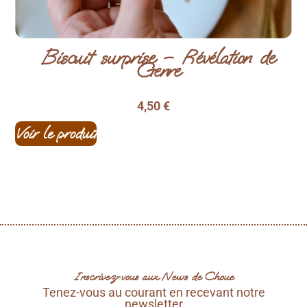
Biscuit surprise – Révélation de
Genre
4,50
€
Li
Voir le produit
Inscrivez-vous aux News de Choue
Tenez-vous au courant en recevant notre
newsletter