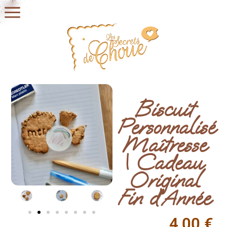
Biscuit
Personnalisé
Maîtresse
| Cadeau
Original
Fin d’Année
4,00
€