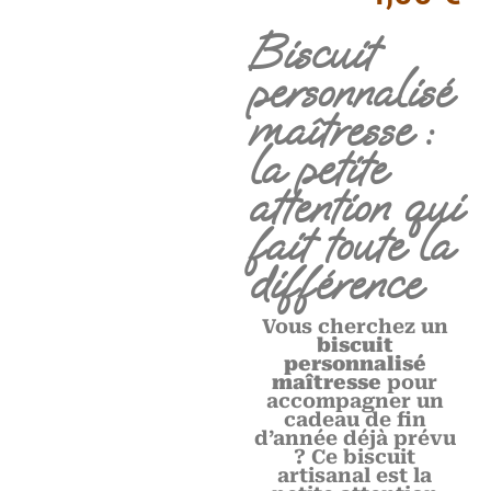
Biscuit
personnalisé
maîtresse :
la petite
attention qui
fait toute la
différence
Vous cherchez un
biscuit
personnalisé
maîtresse
pour
accompagner un
cadeau de fin
d’année déjà prévu
? Ce biscuit
artisanal est la