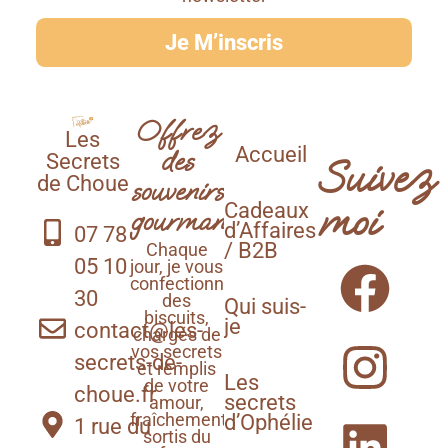
Je M’inscris
Offrez
Les
Accueil
des
Secrets
Suivez
de Choue
souvenirs
Cadeaux
moi
gourmands
d’Affaires
07 78
/ B2B
Chaque
05 10
jour, je vous
confectionne
30
des
Qui suis-
biscuits,
je
contact@les-
chargés de
vos secrets
secrets-de-
et remplis
Les
de votre
choue.fr
secrets
amour,
d’Ophélie
fraîchement
1 rue du
sortis du