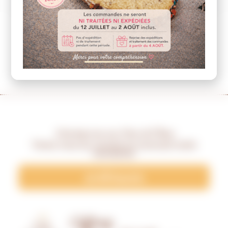
Inscrivez-vous aux News de Choue
Tenez-vous au courant en recevant notre
newsletter
Je M’inscris
Offrez
Les