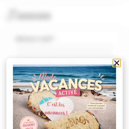
S’inscrire
Adresse e-mail
*
Un lien permettant de définir un nouveau
mot de passe sera envoyé à votre adresse
e-mail.
Vos données personnelles seront
utilisées pour vous accompagner au cours
de votre visite du site web, gérer l’accès à
votre compte, et pour d’autres raisons
décrites dans notre
politique de
confidentialité
.
S’inscrire