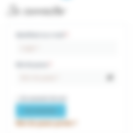
Se connecter
Identifiant ou e-mail
*
Mot de passe
*
Se souvenir de moi
Se connecter
Mot de passe perdu ?